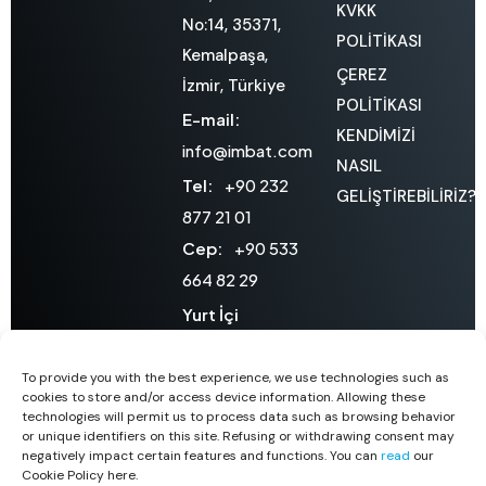
KVKK
No:14, 35371,
POLİTİKASI
Kemalpaşa,
ÇEREZ
İzmir, Türkiye
POLİTİKASI
E-mail:
KENDİMİZİ
info@imbat.com
NASIL
Tel:
+90 232
GELİŞTİREBİLİRİZ?
877 21 01
Cep:
+90 533
664 82 29
Yurt İçi
Satışlar
:
teklif@imbat.com
To provide you with the best experience, we use technologies such as
cookies to store and/or access device information. Allowing these
Yurt Dışı
technologies will permit us to process data such as browsing behavior
or unique identifiers on this site. Refusing or withdrawing consent may
Satışlar:
negatively impact certain features and functions. You can
read
our
export@imbat.com
Cookie Policy here.